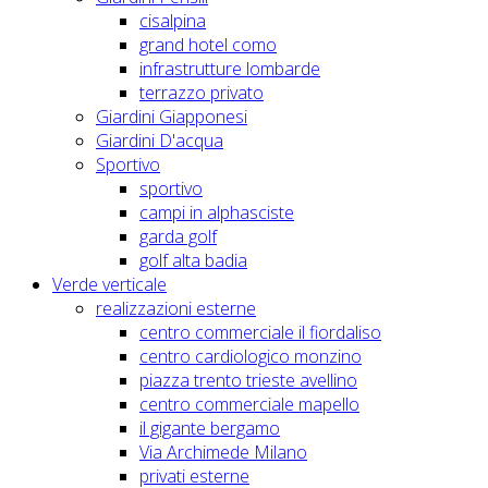
cisalpina
grand hotel como
infrastrutture lombarde
terrazzo privato
Giardini Giapponesi
Giardini D'acqua
Sportivo
sportivo
campi in alphasciste
garda golf
golf alta badia
Verde verticale
realizzazioni esterne
centro commerciale il fiordaliso
centro cardiologico monzino
piazza trento trieste avellino
centro commerciale mapello
il gigante bergamo
Via Archimede Milano
privati esterne