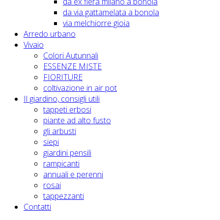
da ex fiera milano a bonola
da via gattamelata a bonola
via melchiorre gioia
Arredo urbano
Vivaio
Colori Autunnali
ESSENZE MISTE
FIORITURE
coltivazione in air pot
Il giardino, consigli utili
tappeti erbosi
piante ad alto fusto
gli arbusti
siepi
giardini pensili
rampicanti
annuali e perenni
rosai
tappezzanti
Contatti