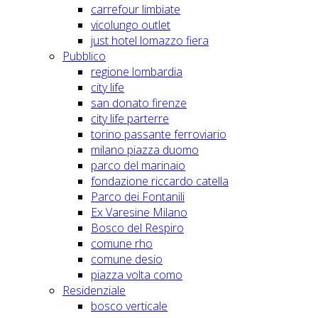
carrefour limbiate
vicolungo outlet
just hotel lomazzo fiera
Pubblico
regione lombardia
city life
san donato firenze
city life parterre
torino passante ferroviario
milano piazza duomo
parco del marinaio
fondazione riccardo catella
Parco dei Fontanili
Ex Varesine Milano
Bosco del Respiro
comune rho
comune desio
piazza volta como
Residenziale
bosco verticale