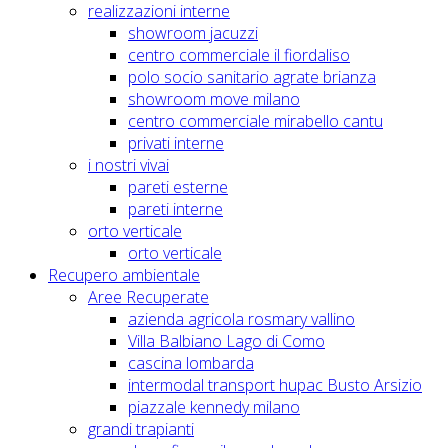
realizzazioni interne
showroom jacuzzi
centro commerciale il fiordaliso
polo socio sanitario agrate brianza
showroom move milano
centro commerciale mirabello cantu
privati interne
i nostri vivai
pareti esterne
pareti interne
orto verticale
orto verticale
Recupero ambientale
Aree Recuperate
azienda agricola rosmary vallino
Villa Balbiano Lago di Como
cascina lombarda
intermodal transport hupac Busto Arsizio
piazzale kennedy milano
grandi trapianti