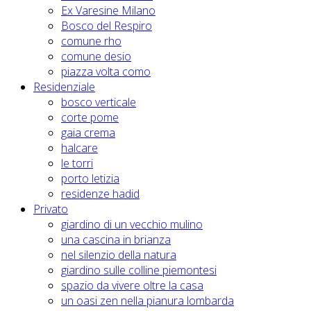
Ex Varesine Milano
Bosco del Respiro
comune rho
comune desio
piazza volta como
Residenziale
bosco verticale
corte pome
gaia crema
halcare
le torri
porto letizia
residenze hadid
Privato
giardino di un vecchio mulino
una cascina in brianza
nel silenzio della natura
giardino sulle colline piemontesi
spazio da vivere oltre la casa
un oasi zen nella pianura lombarda