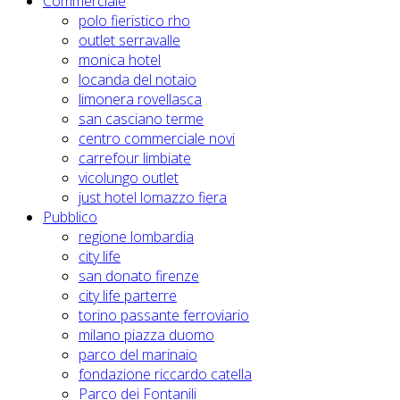
Commerciale
polo fieristico rho
outlet serravalle
monica hotel
locanda del notaio
limonera rovellasca
san casciano terme
centro commerciale novi
carrefour limbiate
vicolungo outlet
just hotel lomazzo fiera
Pubblico
regione lombardia
city life
san donato firenze
city life parterre
torino passante ferroviario
milano piazza duomo
parco del marinaio
fondazione riccardo catella
Parco dei Fontanili