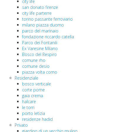
city life
san donato firenze
city life parterre
torino passante ferroviario
milano piazza duomo
parco del marinaio
fondazione riccardo catella
Parco dei Fontanili
Ex Varesine Milano
Bosco del Respiro
comune rho
comune desio
piazza volta como
Residenziale
bosco verticale
corte pome
gaia crema
halcare
le torri
porto letizia
residenze hadid
Privato
giardino di un vecchio mulino