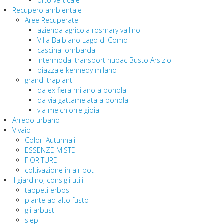
orto verticale
Recupero ambientale
Aree Recuperate
azienda agricola rosmary vallino
Villa Balbiano Lago di Como
cascina lombarda
intermodal transport hupac Busto Arsizio
piazzale kennedy milano
grandi trapianti
da ex fiera milano a bonola
da via gattamelata a bonola
via melchiorre gioia
Arredo urbano
Vivaio
Colori Autunnali
ESSENZE MISTE
FIORITURE
coltivazione in air pot
Il giardino, consigli utili
tappeti erbosi
piante ad alto fusto
gli arbusti
siepi