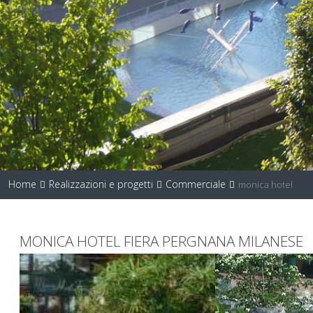
Home
Realizzazioni e progetti
Commerciale
monica hotel
MONICA HOTEL FIERA PERGNANA MILANESE