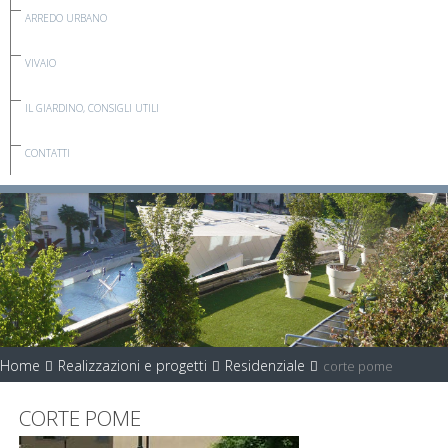
ARREDO URBANO
VIVAIO
IL GIARDINO, CONSIGLI UTILI
CONTATTI
Home
Realizzazioni e progetti
Residenziale
corte pome
CORTE POME