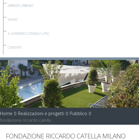
ARREDO URBANO
VIVAIO
IL GIARDINO, CONSIGLI UTILI
CONTATTI
Home
Realizzazioni e progetti
Pubblico
fondazione riccardo catella
FONDAZIONE RICCARDO CATELLA MILANO