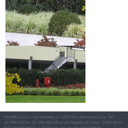
PEVERELLI S.r.l. - Via Oberdan, 2 - 22073 Fino Mornasco (CO) - Tel.
031.880.320 Fax. 031.880.400 Ufficio del Registro di Como - N.REA 8353 -
P.IVA 00198190134 - Capitale soc. int. versato €.510.000,00