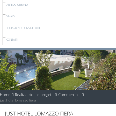
ARREDO URBANO
VIVAIO
IL GIARDINO, CONSIGLI UTILI
CONTATTI
Home
Realizzazioni e progetti
Commerciale
just hotel lomazzo fiera
JUST HOTEL LOMAZZO FIERA