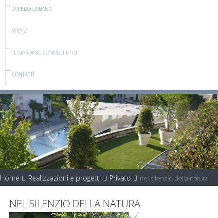
ARREDO URBANO
VIVAIO
IL GIARDINO, CONSIGLI UTILI
CONTATTI
Home
Realizzazioni e progetti
Privato
nel silenzio della natura
NEL SILENZIO DELLA NATURA